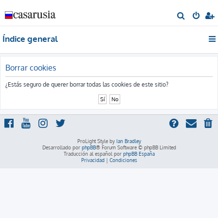
B
u
Índice general
s
c
a
Borrar cookies
r
¿Estás seguro de querer borrar todas las cookies de este sitio?
ProLight Style by
Ian Bradley
Desarrollado por
phpBB
® Forum Software © phpBB Limited
Traducción al español por
phpBB España
Privacidad
|
Condiciones