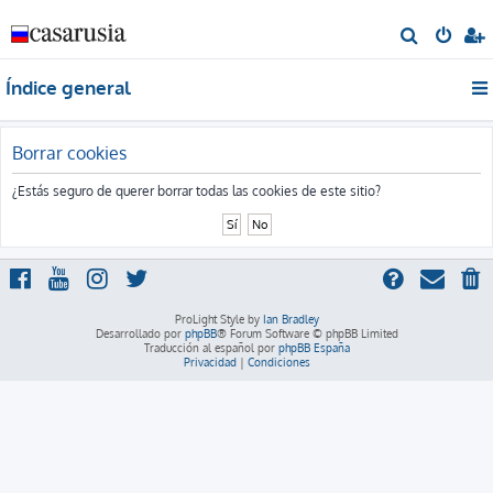
B
u
Índice general
s
c
a
Borrar cookies
r
¿Estás seguro de querer borrar todas las cookies de este sitio?
ProLight Style by
Ian Bradley
Desarrollado por
phpBB
® Forum Software © phpBB Limited
Traducción al español por
phpBB España
Privacidad
|
Condiciones