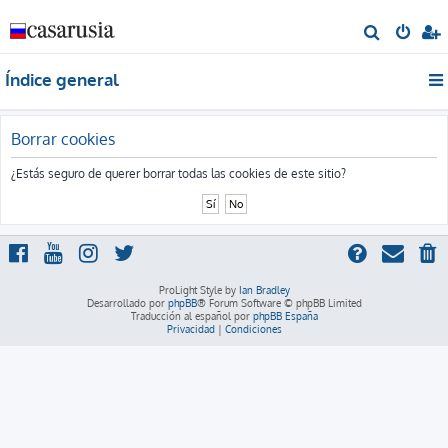
B
u
Índice general
s
c
a
Borrar cookies
r
¿Estás seguro de querer borrar todas las cookies de este sitio?
ProLight Style by
Ian Bradley
Desarrollado por
phpBB
® Forum Software © phpBB Limited
Traducción al español por
phpBB España
Privacidad
|
Condiciones