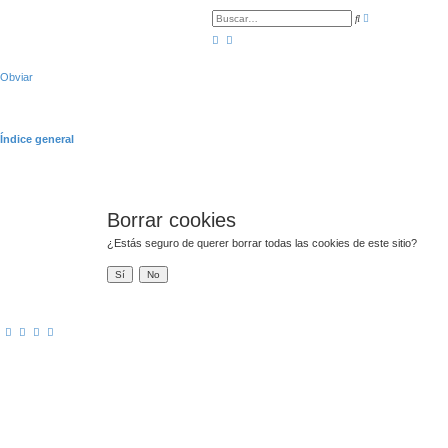
B
B
ú
u
s
s
q
c
u
a
e
r
Obviar
d
a
a
v
a
n
Índice general
z
a
d
a
Borrar cookies
¿Estás seguro de querer borrar todas las cookies de este sitio?