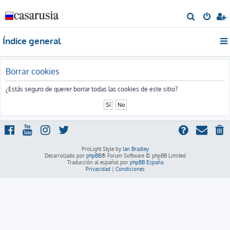
B
u
Índice general
s
c
a
Borrar cookies
r
¿Estás seguro de querer borrar todas las cookies de este sitio?
ProLight Style by
Ian Bradley
Desarrollado por
phpBB
® Forum Software © phpBB Limited
Traducción al español por
phpBB España
Privacidad
|
Condiciones