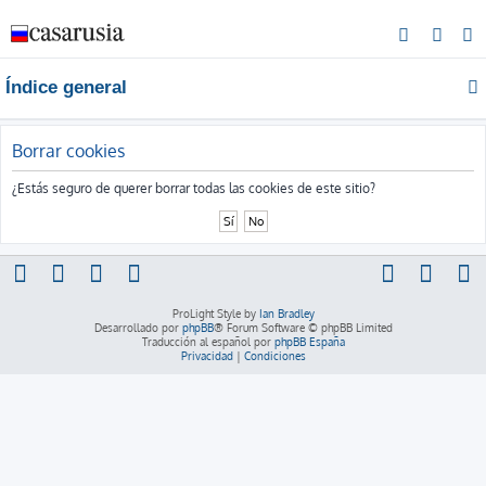
B
u
Índice general
s
c
a
Borrar cookies
r
¿Estás seguro de querer borrar todas las cookies de este sitio?
ProLight Style by
Ian Bradley
Desarrollado por
phpBB
® Forum Software © phpBB Limited
Traducción al español por
phpBB España
Privacidad
|
Condiciones