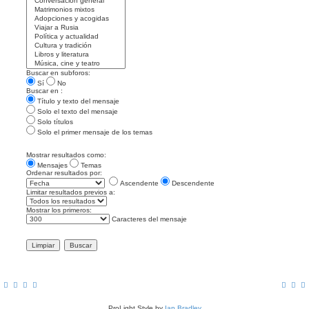
Buscar en subforos:
Sí
No
Buscar en :
Título y texto del mensaje
Solo el texto del mensaje
Solo títulos
Solo el primer mensaje de los temas
Mostrar resultados como:
Mensajes
Temas
Ordenar resultados por:
Ascendente
Descendente
Limitar resultados previos a:
Mostrar los primeros:
Caracteres del mensaje
ProLight Style by
Ian Bradley