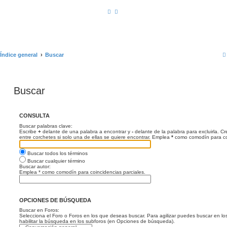
Índice general
Buscar
Buscar
CONSULTA
Buscar palabras clave:
Escribe
+
delante de una palabra a encontrar y
-
delante de la palabra para excluirla. C
entre corchetes si solo una de ellas se quiere encontrar. Emplea
*
como comodín para coi
Buscar todos los términos
Buscar cualquier término
Buscar autor:
Emplea * como comodín para coincidencias parciales.
OPCIONES DE BÚSQUEDA
Buscar en Foros:
Selecciona el Foro o Foros en los que deseas buscar. Para agilizar puedes buscar en lo
habilitar la búsqueda en los subforos (en Opciones de búsqueda).