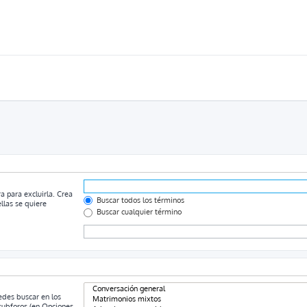
a para excluirla. Crea
Buscar todos los términos
llas se quiere
Buscar cualquier término
uedes buscar en los
 subforos (en Opciones