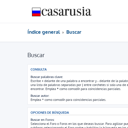
Índice general
Buscar
Buscar
CONSULTA
Buscar palabras clave:
Escribe
+
delante de una palabra a encontrar y
-
delante de la palabr
una lista de palabras separadas por
|
entre corchetes si solo una de e
encontrar. Emplea
*
como comodín para coincidencias parciales.
Buscar autor:
Emplea * como comodín para coincidencias parciales.
OPCIONES DE BÚSQUEDA
Buscar en Foros:
Selecciona el Foro o Foros en los que deseas buscar. Para agilizar p
subforos seleccionando el Foro padre y habilitar la búsqueda en los