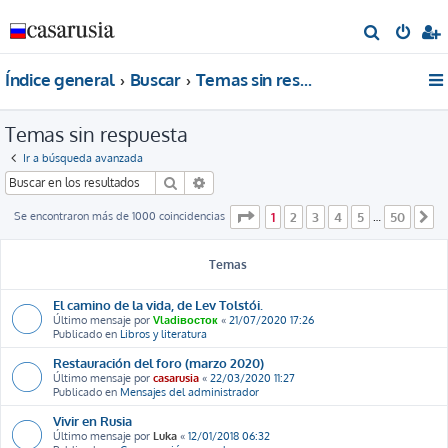
B
u
Índice general
Buscar
Temas sin respuesta
s
c
Temas sin respuesta
a
r
Ir a búsqueda avanzada
Buscar
Búsqueda avanzada
Página
1
de
50
Se encontraron más de 1000 coincidencias
1
2
3
4
5
50
…
S
Temas
El camino de la vida, de Lev Tolstói.
Último mensaje por
Vladiвосток
«
21/07/2020 17:26
Publicado en
Libros y literatura
Restauración del foro (marzo 2020)
Último mensaje por
casarusia
«
22/03/2020 11:27
Publicado en
Mensajes del administrador
Vivir en Rusia
Último mensaje por
Luka
«
12/01/2018 06:32