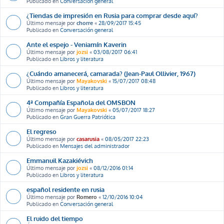
Publicado en
Conversación general
¿Tiendas de impresión en Rusia para comprar desde aquí?
Último mensaje por
chorre
«
28/09/2017 15:45
Publicado en
Conversación general
Ante el espejo - Veniamín Kaverin
Último mensaje por
jozsi
«
03/08/2017 06:41
Publicado en
Libros y literatura
¿Cuándo amanecerá, camarada? (Jean-Paul Ollivier, 1967)
Último mensaje por
Mayakovski
«
15/07/2017 08:48
Publicado en
Libros y literatura
4ª Compañía Española del OMSBON
Último mensaje por
Mayakovski
«
05/07/2017 18:27
Publicado en
Gran Guerra Patriótica
El regreso
Último mensaje por
casarusia
«
08/05/2017 22:23
Publicado en
Mensajes del administrador
Emmanuil Kazakiévich
Último mensaje por
jozsi
«
08/12/2016 01:14
Publicado en
Libros y literatura
español residente en rusia
Último mensaje por
Romero
«
12/10/2016 10:04
Publicado en
Conversación general
El ruido del tiempo