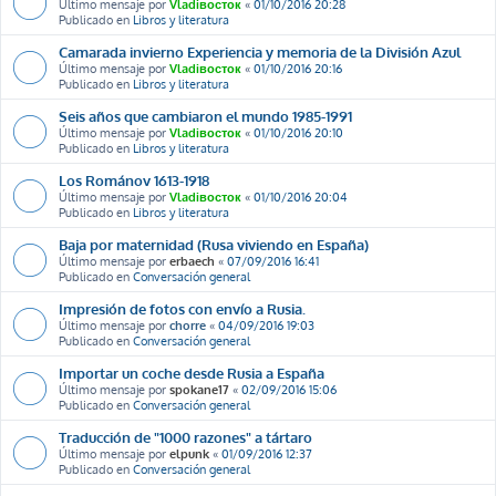
Último mensaje por
Vladiвосток
«
01/10/2016 20:28
Publicado en
Libros y literatura
Camarada invierno Experiencia y memoria de la División Azul
Último mensaje por
Vladiвосток
«
01/10/2016 20:16
Publicado en
Libros y literatura
Seis años que cambiaron el mundo 1985-1991
Último mensaje por
Vladiвосток
«
01/10/2016 20:10
Publicado en
Libros y literatura
Los Románov 1613-1918
Último mensaje por
Vladiвосток
«
01/10/2016 20:04
Publicado en
Libros y literatura
Baja por maternidad (Rusa viviendo en España)
Último mensaje por
erbaech
«
07/09/2016 16:41
Publicado en
Conversación general
Impresión de fotos con envío a Rusia.
Último mensaje por
chorre
«
04/09/2016 19:03
Publicado en
Conversación general
Importar un coche desde Rusia a España
Último mensaje por
spokane17
«
02/09/2016 15:06
Publicado en
Conversación general
Traducción de "1000 razones" a tártaro
Último mensaje por
elpunk
«
01/09/2016 12:37
Publicado en
Conversación general