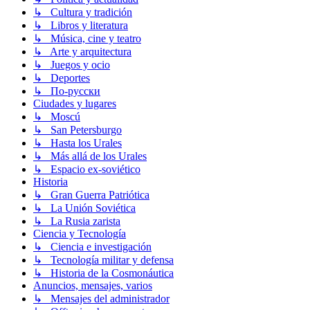
↳ Cultura y tradición
↳ Libros y literatura
↳ Música, cine y teatro
↳ Arte y arquitectura
↳ Juegos y ocio
↳ Deportes
↳ По-русски
Ciudades y lugares
↳ Moscú
↳ San Petersburgo
↳ Hasta los Urales
↳ Más allá de los Urales
↳ Espacio ex-soviético
Historia
↳ Gran Guerra Patriótica
↳ La Unión Soviética
↳ La Rusia zarista
Ciencia y Tecnología
↳ Ciencia e investigación
↳ Tecnología militar y defensa
↳ Historia de la Cosmonáutica
Anuncios, mensajes, varios
↳ Mensajes del administrador