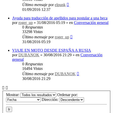
Último mensaje
por
elpunk
01/09/2016 12:37
Ayuda para traducción de apellidos para postular a una beca
por
roger_up
»
31/08/2016 05:19
» en
Conversación general
0
Respuestas
33298
Vistas
Último mensaje
por
roger_up
31/08/2016 05:19
VIAJE EN MOTO DESDE ESPAÑA A RUSIA
por
DUBANOK
»
30/08/2016 21:29
» en
Conversación
general
0
Respuestas
16494
Vistas
Último mensaje
por
DUBANOK
30/08/2016 21:29
Mostrar:
Ordenar por:
Dirección: