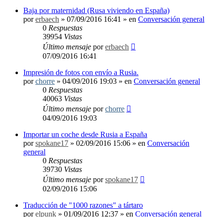
Baja por maternidad (Rusa viviendo en España)
por
erbaech
»
07/09/2016 16:41
» en
Conversación general
0
Respuestas
39954
Vistas
Último mensaje
por
erbaech
07/09/2016 16:41
Impresión de fotos con envío a Rusia.
por
chorre
»
04/09/2016 19:03
» en
Conversación general
0
Respuestas
40063
Vistas
Último mensaje
por
chorre
04/09/2016 19:03
Importar un coche desde Rusia a España
por
spokane17
»
02/09/2016 15:06
» en
Conversación
general
0
Respuestas
39730
Vistas
Último mensaje
por
spokane17
02/09/2016 15:06
Traducción de "1000 razones" a tártaro
por
elpunk
»
01/09/2016 12:37
» en
Conversación general