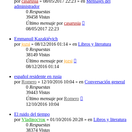
por
casarusia
»
08/05/2017 22:23
» en
Mensajes del
administrador
0
Respuestas
39458
Vistas
Último mensaje
por
casarusia
08/05/2017 22:23
Emmanuil Kazakiévich
por
jozsi
»
08/12/2016 01:14
» en
Libros y literatura
0
Respuestas
38149
Vistas
Último mensaje
por
jozsi
08/12/2016 01:14
español residente en rusia
por
Romero
»
12/10/2016 10:04
» en
Conversación general
0
Respuestas
39443
Vistas
Último mensaje
por
Romero
12/10/2016 10:04
El ruido del tiempo
por
Vladiвосток
»
01/10/2016 20:28
» en
Libros y literatura
0
Respuestas
38374
Vistas