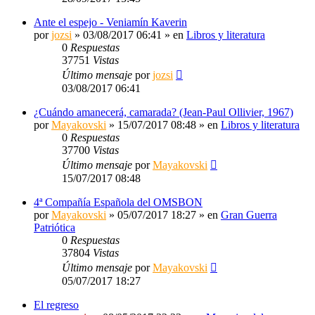
Ante el espejo - Veniamín Kaverin
por
jozsi
»
03/08/2017 06:41
» en
Libros y literatura
0
Respuestas
37751
Vistas
Último mensaje
por
jozsi
03/08/2017 06:41
¿Cuándo amanecerá, camarada? (Jean-Paul Ollivier, 1967)
por
Mayakovski
»
15/07/2017 08:48
» en
Libros y literatura
0
Respuestas
37700
Vistas
Último mensaje
por
Mayakovski
15/07/2017 08:48
4ª Compañía Española del OMSBON
por
Mayakovski
»
05/07/2017 18:27
» en
Gran Guerra
Patriótica
0
Respuestas
37804
Vistas
Último mensaje
por
Mayakovski
05/07/2017 18:27
El regreso