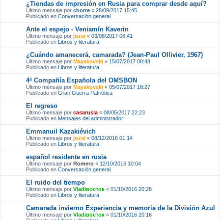
¿Tiendas de impresión en Rusia para comprar desde aquí?
Último mensaje por
chorre
«
28/09/2017 15:45
Publicado en
Conversación general
Ante el espejo - Veniamín Kaverin
Último mensaje por
jozsi
«
03/08/2017 06:41
Publicado en
Libros y literatura
¿Cuándo amanecerá, camarada? (Jean-Paul Ollivier, 1967)
Último mensaje por
Mayakovski
«
15/07/2017 08:48
Publicado en
Libros y literatura
4ª Compañía Española del OMSBON
Último mensaje por
Mayakovski
«
05/07/2017 18:27
Publicado en
Gran Guerra Patriótica
El regreso
Último mensaje por
casarusia
«
08/05/2017 22:23
Publicado en
Mensajes del administrador
Emmanuil Kazakiévich
Último mensaje por
jozsi
«
08/12/2016 01:14
Publicado en
Libros y literatura
español residente en rusia
Último mensaje por
Romero
«
12/10/2016 10:04
Publicado en
Conversación general
El ruido del tiempo
Último mensaje por
Vladiвосток
«
01/10/2016 20:28
Publicado en
Libros y literatura
Camarada invierno Experiencia y memoria de la División Azul
Último mensaje por
Vladiвосток
«
01/10/2016 20:16