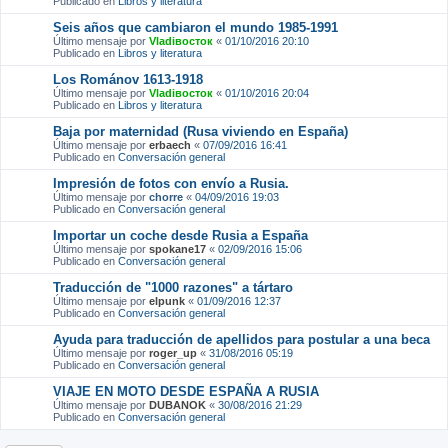
Publicado en
Libros y literatura
Seis años que cambiaron el mundo 1985-1991
Último mensaje por
Vladiвосток
«
01/10/2016 20:10
Publicado en
Libros y literatura
Los Románov 1613-1918
Último mensaje por
Vladiвосток
«
01/10/2016 20:04
Publicado en
Libros y literatura
Baja por maternidad (Rusa viviendo en España)
Último mensaje por
erbaech
«
07/09/2016 16:41
Publicado en
Conversación general
Impresión de fotos con envío a Rusia.
Último mensaje por
chorre
«
04/09/2016 19:03
Publicado en
Conversación general
Importar un coche desde Rusia a España
Último mensaje por
spokane17
«
02/09/2016 15:06
Publicado en
Conversación general
Traducción de "1000 razones" a tártaro
Último mensaje por
elpunk
«
01/09/2016 12:37
Publicado en
Conversación general
Ayuda para traducción de apellidos para postular a una beca
Último mensaje por
roger_up
«
31/08/2016 05:19
Publicado en
Conversación general
VIAJE EN MOTO DESDE ESPAÑA A RUSIA
Último mensaje por
DUBANOK
«
30/08/2016 21:29
Publicado en
Conversación general