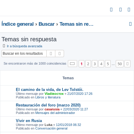
B
u
Índice general
Buscar
Temas sin respuesta
s
c
Temas sin respuesta
a
r
Ir a búsqueda avanzada
Buscar
Búsqueda avanzada
Página
1
de
50
1
2
3
4
5
50
S
Se encontraron más de 1000 coincidencias
…
Temas
El camino de la vida, de Lev Tolstói.
Último mensaje por
Vladiвосток
«
21/07/2020 17:26
Publicado en
Libros y literatura
Restauración del foro (marzo 2020)
Último mensaje por
casarusia
«
22/03/2020 11:27
Publicado en
Mensajes del administrador
Vivir en Rusia
Último mensaje por
Luka
«
12/01/2018 06:32
Publicado en
Conversación general