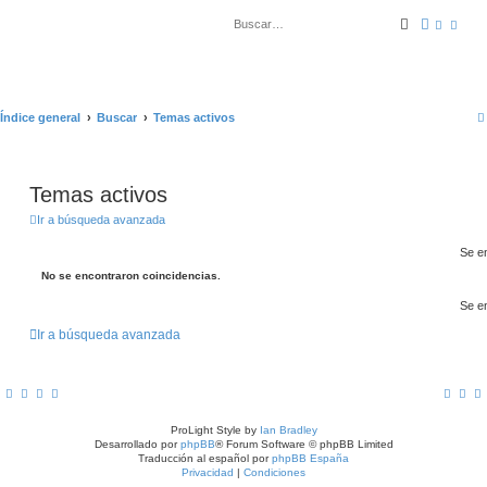
Buscar
Búsqued
Índice general
Buscar
Temas activos
Temas activos
Ir a búsqueda avanzada
Se e
No se encontraron coincidencias.
Se e
Ir a búsqueda avanzada
ProLight Style by
Ian Bradley
Desarrollado por
phpBB
® Forum Software © phpBB Limited
Traducción al español por
phpBB España
Privacidad
|
Condiciones