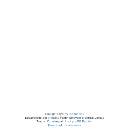
a avanzada
ProLight Style by
Ian Bradley
Desarrollado por
phpBB
® Forum Software © phpBB Limited
Traducción al español por
phpBB España
Privacidad
|
Condiciones