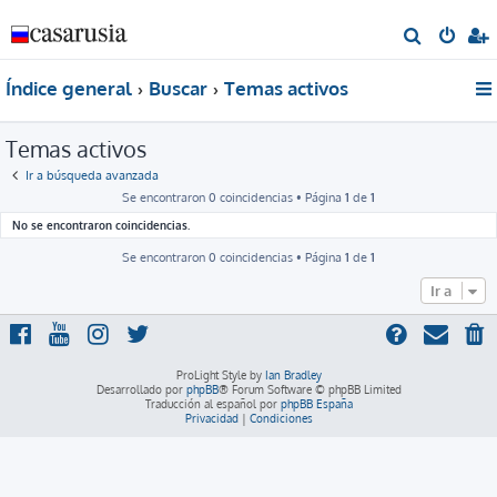
B
u
Índice general
Buscar
Temas activos
s
c
Temas activos
a
r
Ir a búsqueda avanzada
Se encontraron 0 coincidencias • Página
1
de
1
No se encontraron coincidencias.
Se encontraron 0 coincidencias • Página
1
de
1
Ir a
ProLight Style by
Ian Bradley
Desarrollado por
phpBB
® Forum Software © phpBB Limited
Traducción al español por
phpBB España
Privacidad
|
Condiciones