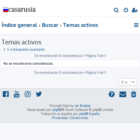
B
u
Índice general
Buscar
Temas activos
s
c
Temas activos
a
r
Ir a búsqueda avanzada
Se encontraron 0 coincidencias • Página
1
de
1
No se encontraron coincidencias.
Se encontraron 0 coincidencias • Página
1
de
1
Ir a
ProLight Style by
Ian Bradley
Desarrollado por
phpBB
® Forum Software © phpBB Limited
Traducción al español por
phpBB España
Privacidad
|
Condiciones