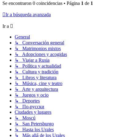
Se encontraron 0 coincidencias • Página
1
de
1
Ir a búsqueda avanzada
Ir a
General
↳ Conversación general
↳ Matrimonios mixtos
↳ Adopciones y acogidas
↳ Viajar a Rusia
↳ Política y actualidad
↳ Cultura y tradición
↳ Libros y literatura
↳ Música, cine y teatro
↳ Arte y arquitectura
↳ Juegos y ocio
↳ Deportes
↳ По-русски
Ciudades y lugares
↳ Moscú
↳ San Petersburgo
↳ Hasta los Urales
↳ Más allá de los Urales