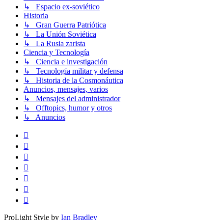
↳ Espacio ex-soviético
Historia
↳ Gran Guerra Patriótica
↳ La Unión Soviética
↳ La Rusia zarista
Ciencia y Tecnología
↳ Ciencia e investigación
↳ Tecnología militar y defensa
↳ Historia de la Cosmonáutica
Anuncios, mensajes, varios
↳ Mensajes del administrador
↳ Offtopics, humor y otros
↳ Anuncios
ProLight Style by
Ian Bradley