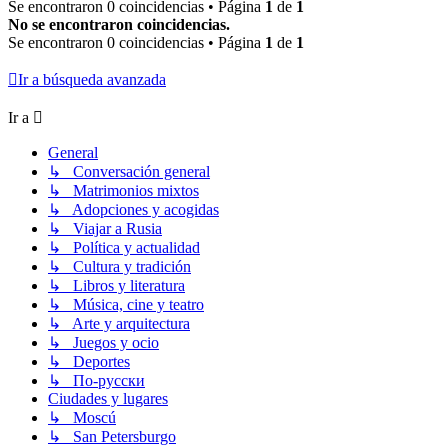
Se encontraron 0 coincidencias • Página
1
de
1
No se encontraron coincidencias.
Se encontraron 0 coincidencias • Página
1
de
1
Ir a búsqueda avanzada
Ir a
General
↳ Conversación general
↳ Matrimonios mixtos
↳ Adopciones y acogidas
↳ Viajar a Rusia
↳ Política y actualidad
↳ Cultura y tradición
↳ Libros y literatura
↳ Música, cine y teatro
↳ Arte y arquitectura
↳ Juegos y ocio
↳ Deportes
↳ По-русски
Ciudades y lugares
↳ Moscú
↳ San Petersburgo