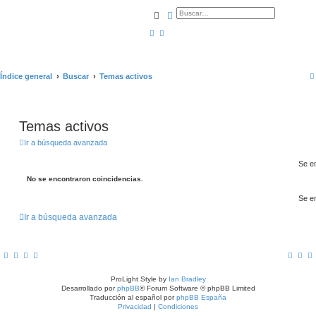
Buscar
Búsqueda avanzada
Índice general
Buscar
Temas activos
Temas activos
Ir a búsqueda avanzada
Se e
No se encontraron coincidencias.
Se e
Ir a búsqueda avanzada
ProLight Style by
Ian Bradley
Desarrollado por
phpBB
® Forum Software © phpBB Limited
Traducción al español por
phpBB España
Privacidad
|
Condiciones