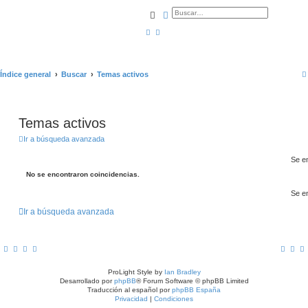
Buscar
Búsqueda avanzada
Índice general
Buscar
Temas activos
Temas activos
Ir a búsqueda avanzada
Se e
No se encontraron coincidencias.
Se e
Ir a búsqueda avanzada
ProLight Style by
Ian Bradley
Desarrollado por
phpBB
® Forum Software © phpBB Limited
Traducción al español por
phpBB España
Privacidad
|
Condiciones