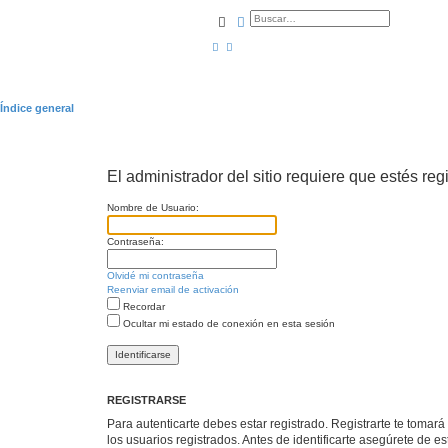
Buscar
Búsqueda avanzada
Índice general
El administrador del sitio requiere que estés regi
Nombre de Usuario:
Contraseña:
Olvidé mi contraseña
Reenviar email de activación
Recordar
Ocultar mi estado de conexión en esta sesión
REGISTRARSE
Para autenticarte debes estar registrado. Registrarte te tomar
los usuarios registrados. Antes de identificarte asegúrete de es