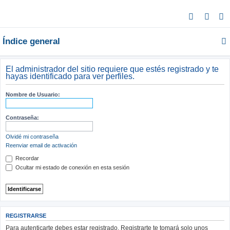
B
u
Índice general
s
c
a
El administrador del sitio requiere que estés registrado y te
hayas identificado para ver perfiles.
r
Nombre de Usuario:
Contraseña:
Olvidé mi contraseña
Reenviar email de activación
Recordar
Ocultar mi estado de conexión en esta sesión
REGISTRARSE
Para autenticarte debes estar registrado. Registrarte te tomará solo unos