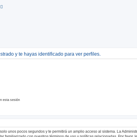
ueda avanzada
strado y te hayas identificado para ver perfiles.
n esta sesión
á solo unos pocos segundos y te permitirá un amplio acceso al sistema. La Adminis
tar familiarizado con nuestros términos de uso y políticas relacionadas. Por favor, l