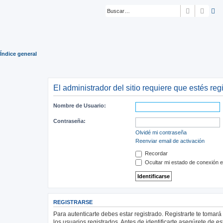
Buscar
Búsq
Índice general
El administrador del sitio requiere que estés regi
Nombre de Usuario:
Contraseña:
Olvidé mi contraseña
Reenviar email de activación
Recordar
Ocultar mi estado de conexión e
REGISTRARSE
Para autenticarte debes estar registrado. Registrarte te tomar
los usuarios registrados. Antes de identificarte asegúrete de es