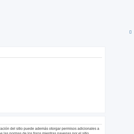
tración del sitio puede además otorgar permisos adicionales a
ee las normas de los foros mientras navegas por el sitio.