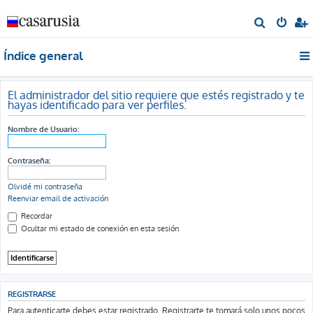
B
u
Índice general
s
c
a
El administrador del sitio requiere que estés registrado y te
hayas identificado para ver perfiles.
r
Nombre de Usuario:
Contraseña:
Olvidé mi contraseña
Reenviar email de activación
Recordar
Ocultar mi estado de conexión en esta sesión
REGISTRARSE
Para autenticarte debes estar registrado. Registrarte te tomará solo unos pocos