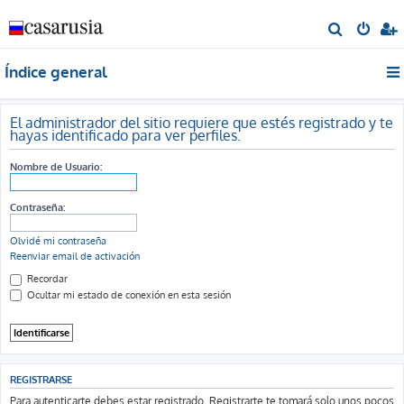
B
u
Índice general
s
c
a
El administrador del sitio requiere que estés registrado y te
hayas identificado para ver perfiles.
r
Nombre de Usuario:
Contraseña:
Olvidé mi contraseña
Reenviar email de activación
Recordar
Ocultar mi estado de conexión en esta sesión
REGISTRARSE
Para autenticarte debes estar registrado. Registrarte te tomará solo unos pocos