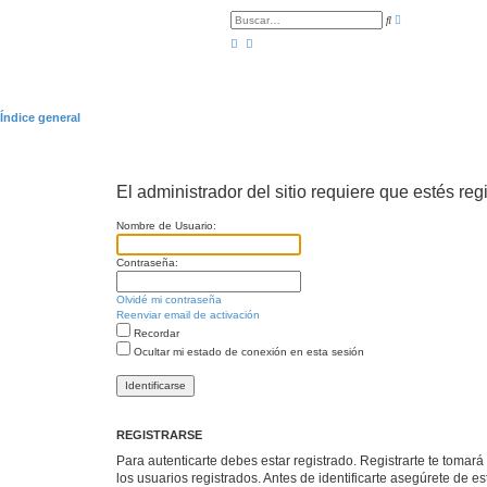
B
B
ú
u
s
s
q
c
u
a
e
r
d
a
a
Índice general
v
a
n
z
a
d
El administrador del sitio requiere que estés regi
a
Nombre de Usuario:
Contraseña:
Olvidé mi contraseña
Reenviar email de activación
Recordar
Ocultar mi estado de conexión en esta sesión
REGISTRARSE
Para autenticarte debes estar registrado. Registrarte te tomar
los usuarios registrados. Antes de identificarte asegúrete de es