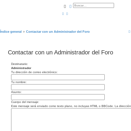
Buscar
Búsqueda avanzada
Índice general
Contactar con un Administrador del Foro
Contactar con un Administrador del Foro
Destinatario:
Administrador
Tu dirección de correo electrónico:
Tu nombre:
Asunto:
Cuerpo del mensaje:
Este mensaje será enviado como texto plano, no incluyas HTML o BBCode. La dirección d