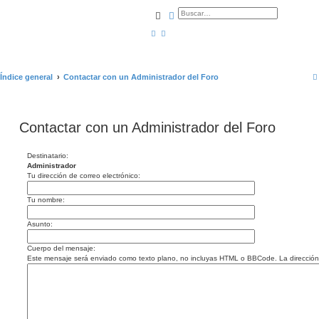
Buscar
Búsqueda avanzada
Índice general
Contactar con un Administrador del Foro
Contactar con un Administrador del Foro
Destinatario:
Administrador
Tu dirección de correo electrónico:
Tu nombre:
Asunto:
Cuerpo del mensaje:
Este mensaje será enviado como texto plano, no incluyas HTML o BBCode. La dirección d