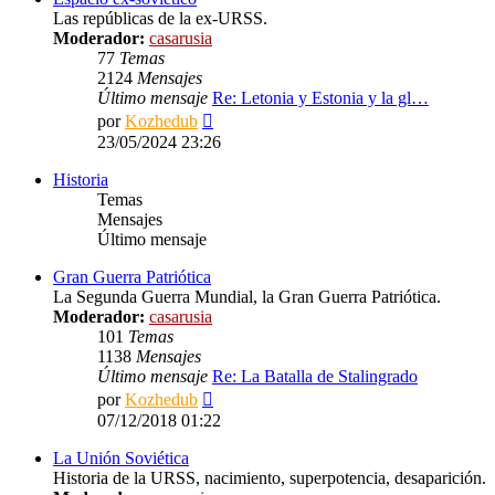
Las repúblicas de la ex-URSS.
Moderador:
casarusia
77
Temas
2124
Mensajes
Último mensaje
Re: Letonia y Estonia y la gl…
Ver
por
Kozhedub
último
23/05/2024 23:26
mensaje
Historia
Temas
Mensajes
Último mensaje
Gran Guerra Patriótica
La Segunda Guerra Mundial, la Gran Guerra Patriótica.
Moderador:
casarusia
101
Temas
1138
Mensajes
Último mensaje
Re: La Batalla de Stalingrado
Ver
por
Kozhedub
último
07/12/2018 01:22
mensaje
La Unión Soviética
Historia de la URSS, nacimiento, superpotencia, desaparición.