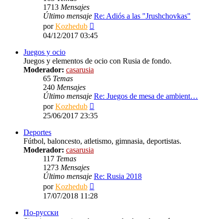
1713
Mensajes
Último mensaje
Re: Adiós a las "Jrushchovkas"
Ver
por
Kozhedub
último
04/12/2017 03:45
mensaje
Juegos y ocio
Juegos y elementos de ocio con Rusia de fondo.
Moderador:
casarusia
65
Temas
240
Mensajes
Último mensaje
Re: Juegos de mesa de ambient…
Ver
por
Kozhedub
último
25/06/2017 23:35
mensaje
Deportes
Fútbol, baloncesto, atletismo, gimnasia, deportistas.
Moderador:
casarusia
117
Temas
1273
Mensajes
Último mensaje
Re: Rusia 2018
Ver
por
Kozhedub
último
17/07/2018 11:28
mensaje
По-русски