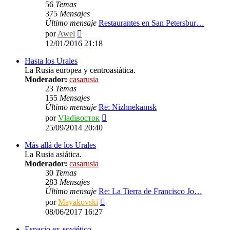
56
Temas
375
Mensajes
Último mensaje
Restaurantes en San Petersbur…
Ver
por
Awel
último
12/01/2016 21:18
mensaje
Hasta los Urales
La Rusia europea y centroasiática.
Moderador:
casarusia
23
Temas
155
Mensajes
Último mensaje
Re: Nizhnekamsk
Ver
por
Vladiвосток
último
25/09/2014 20:40
mensaje
Más allá de los Urales
La Rusia asiática.
Moderador:
casarusia
30
Temas
283
Mensajes
Último mensaje
Re: La Tierra de Francisco Jo…
Ver
por
Mayakovski
último
08/06/2017 16:27
mensaje
Espacio ex-soviético