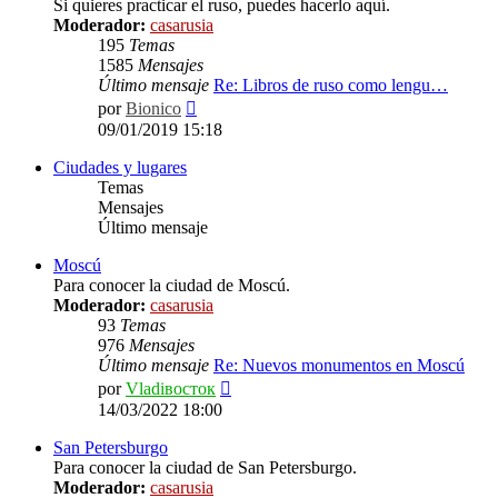
Si quieres practicar el ruso, puedes hacerlo aquí.
Moderador:
casarusia
195
Temas
1585
Mensajes
Último mensaje
Re: Libros de ruso como lengu…
Ver
por
Bionico
último
09/01/2019 15:18
mensaje
Ciudades y lugares
Temas
Mensajes
Último mensaje
Moscú
Para conocer la ciudad de Moscú.
Moderador:
casarusia
93
Temas
976
Mensajes
Último mensaje
Re: Nuevos monumentos en Moscú
Ver
por
Vladiвосток
último
14/03/2022 18:00
mensaje
San Petersburgo
Para conocer la ciudad de San Petersburgo.
Moderador:
casarusia