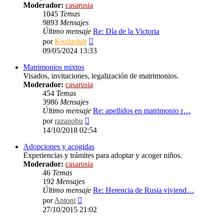
Moderador:
casarusia
1045
Temas
9893
Mensajes
Último mensaje
Re: Día de la Victoria
Ver
por
Kozhedub
último
09/05/2024 13:33
mensaje
Matrimonios mixtos
Visados, invitaciones, legalización de matrimonios.
Moderador:
casarusia
454
Temas
3986
Mensajes
Último mensaje
Re: apellidos en matrimonio r…
Ver
por
razanobu
último
14/10/2018 02:54
mensaje
Adopciones y acogidas
Experiencias y trámites para adoptar y acoger niños.
Moderador:
casarusia
46
Temas
192
Mensajes
Último mensaje
Re: Herencia de Rusia viviend…
Ver
por
Antoni
último
27/10/2015 21:02
mensaje