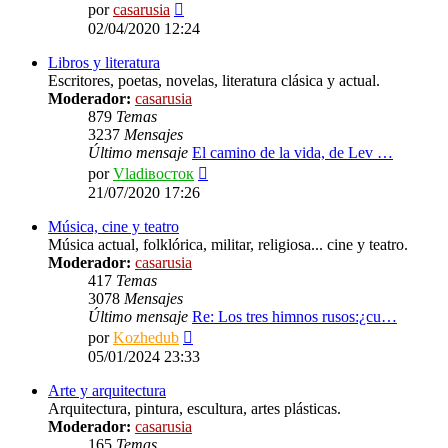
Ver
por
casarusia
último
02/04/2020 12:24
mensaje
Libros y literatura
Escritores, poetas, novelas, literatura clásica y actual.
Moderador:
casarusia
879
Temas
3237
Mensajes
Último mensaje
El camino de la vida, de Lev …
Ver
por
Vladiвосток
último
21/07/2020 17:26
mensaje
Música, cine y teatro
Música actual, folklórica, militar, religiosa... cine y teatro.
Moderador:
casarusia
417
Temas
3078
Mensajes
Último mensaje
Re: Los tres himnos rusos:¿cu…
Ver
por
Kozhedub
último
05/01/2024 23:33
mensaje
Arte y arquitectura
Arquitectura, pintura, escultura, artes plásticas.
Moderador:
casarusia
165
Temas