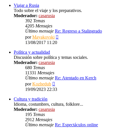
Viajar a Rusia
Todo sobre el viaje y los preparativos.
Moderador:
casarusia
392
Temas
4205
Mensajes
Último mensaje
Re: Regreso a Stalingrado
Ver
por
Mayakovski
último
13/08/2017 11:20
mensaje
Política y actualidad
Discusión sobre política y temas sociales.
Moderador:
casarusia
680
Temas
11331
Mensajes
Último mensaje
Re: Atentado en Kerch
Ver
por
Kozhedub
último
19/09/2023 22:33
mensaje
Cultura y tradición
Idioma, costumbres, cultura, folklore...
Moderador:
casarusia
195
Temas
2912
Mensajes
Último mensaje
Re: Espectáculos online