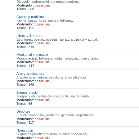
Discusión sobre política y temas sociales.
Moderador:
casarusia
Temas:
680
Cultura y tradición
Idioma, costumbres, cultura, folklore...
Moderador:
casarusia
Temas:
195
Libros y literatura
Escritores, poetas, novelas, literatura clásica y actual.
Moderador:
casarusia
Temas:
879
Música, cine y teatro
Música actual, folklórica, militar, religiosa... cine y teatro.
Moderador:
casarusia
Temas:
417
Arte y arquitectura
Arquitectura, pintura, escultura, artes plásticas.
Moderador:
casarusia
Temas:
165
Juegos y ocio
Juegos y elementos de ocio con Rusia de fondo.
Moderador:
casarusia
Temas:
65
Deportes
Fútbol, baloncesto, atletismo, gimnasia, deportistas.
Moderador:
casarusia
Temas:
117
По-русски
Si quieres practicar el ruso, puedes hacerlo aquí.
Moderador:
casarusia