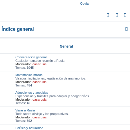
Obviar
B
u
Índice general
s
c
a
General
r
Conversación general
Cualquier tema en relación a Rusia.
Moderador:
casarusia
Temas:
1045
Matrimonios mixtos
Visados, invitaciones, legalización de matrimonios.
Moderador:
casarusia
Temas:
454
Adopciones y acogidas
Experiencias y trámites para adoptar y acoger niños.
Moderador:
casarusia
Temas:
46
Viajar a Rusia
Todo sobre el viaje y los preparativos.
Moderador:
casarusia
Temas:
392
Política y actualidad