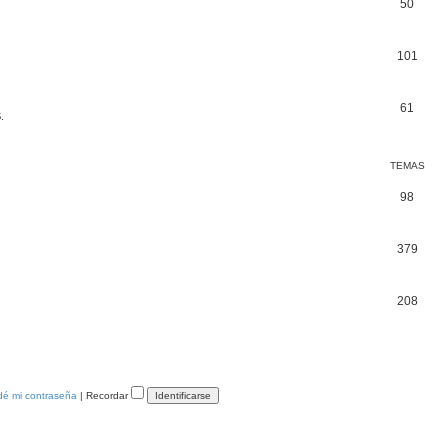
50
101
61
.
TEMAS
98
379
208
dé mi contraseña
|
Recordar