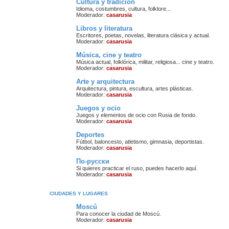
Cultura y tradición
Idioma, costumbres, cultura, folklore...
Moderador:
casarusia
Libros y literatura
Escritores, poetas, novelas, literatura clásica y actual.
Moderador:
casarusia
Música, cine y teatro
Música actual, folklórica, militar, religiosa... cine y teatro.
Moderador:
casarusia
Arte y arquitectura
Arquitectura, pintura, escultura, artes plásticas.
Moderador:
casarusia
Juegos y ocio
Juegos y elementos de ocio con Rusia de fondo.
Moderador:
casarusia
Deportes
Fútbol, baloncesto, atletismo, gimnasia, deportistas.
Moderador:
casarusia
По-русски
Si quieres practicar el ruso, puedes hacerlo aquí.
Moderador:
casarusia
CIUDADES Y LUGARES
Moscú
Para conocer la ciudad de Moscú.
Moderador:
casarusia