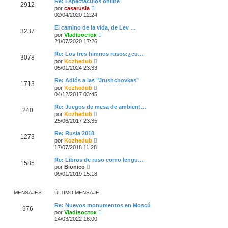
s
Re: Espectáculos online
o
2912
l
a
V
por
casarusia
m
t
j
e
02/04/2020 12:24
e
i
e
r
n
m
ú
s
El camino de la vida, de Lev …
o
3237
l
a
V
por
Vladiвосток
m
t
j
e
21/07/2020 17:26
e
i
e
r
n
m
ú
s
Re: Los tres himnos rusos:¿cu…
o
3078
l
a
V
por
Kozhedub
m
t
j
e
05/01/2024 23:33
e
i
e
r
n
m
ú
s
Re: Adiós a las "Jrushchovkas"
o
1713
l
a
V
por
Kozhedub
m
t
j
e
04/12/2017 03:45
e
i
e
r
n
m
ú
s
Re: Juegos de mesa de ambient…
o
240
l
V
a
por
Kozhedub
m
t
e
j
25/06/2017 23:35
e
i
r
e
n
m
ú
s
Re: Rusia 2018
o
1273
l
a
V
por
Kozhedub
m
t
j
e
17/07/2018 11:28
e
i
e
r
n
m
ú
s
Re: Libros de ruso como lengu…
o
1585
l
V
a
por
Bionico
m
t
e
j
09/01/2019 15:18
e
i
r
e
n
m
ú
s
o
l
a
MENSAJES
ÚLTIMO MENSAJE
m
t
j
e
i
e
Re: Nuevos monumentos en Moscú
n
976
m
V
por
Vladiвосток
s
o
e
a
14/03/2022 18:00
m
r
j
e