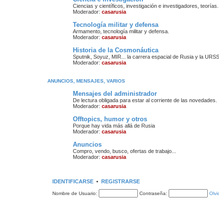
Ciencias y científicos, investigación e investigadores, teorías.
Moderador:
casarusia
Tecnología militar y defensa
Armamento, tecnología militar y defensa.
Moderador:
casarusia
Historia de la Cosmonáutica
Sputnik, Soyuz, MIR... la carrera espacial de Rusia y la URSS
Moderador:
casarusia
ANUNCIOS, MENSAJES, VARIOS
Mensajes del administrador
De lectura obligada para estar al corriente de las novedades.
Moderador:
casarusia
Offtopics, humor y otros
Porque hay vida más allá de Rusia
Moderador:
casarusia
Anuncios
Compro, vendo, busco, ofertas de trabajo...
Moderador:
casarusia
IDENTIFICARSE
•
REGISTRARSE
Nombre de Usuario:
Contraseña:
Olvi