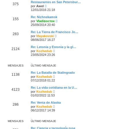
ú
e
Restaurantes en San Petersbur…
n
375
l
V
por
Awel
s
t
e
a
12/01/2016 21:18
i
r
j
m
ú
e
Re: Nizhnekamsk
o
155
l
V
por
Vladiвосток
m
t
e
25/09/2014 20:40
e
i
r
n
m
ú
s
Re: La Tierra de Francisco Jo…
o
283
l
V
a
por
Mayakovski
m
t
e
j
08/06/2017 16:27
e
i
r
e
n
m
ú
s
Re: Letonia y Estonia y la gl…
o
2124
l
a
V
por
Kozhedub
m
t
j
e
23/05/2024 23:26
e
i
e
r
n
m
ú
s
o
l
a
MENSAJES
ÚLTIMO MENSAJE
m
t
j
e
i
e
Re: La Batalla de Stalingrado
n
1138
m
V
por
Kozhedub
s
o
e
a
07/12/2018 01:22
m
r
j
e
ú
e
Re: La vida cotidiana en la U…
n
4123
l
V
por
Kozhedub
s
t
e
a
01/02/2022 11:53
i
r
j
m
ú
e
Re: Venta de Alaska
o
286
l
V
por
Kozhedub
m
t
e
06/12/2017 14:39
e
i
r
n
m
ú
s
o
l
a
MENSAJES
ÚLTIMO MENSAJE
m
t
j
e
i
e
Re: Ciencia y tecnología rusa
n