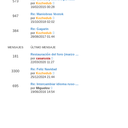
573
m
V
por
Kozhedub
s
o
e
a
16/02/2015 00:28
m
r
j
e
ú
e
Re: Maniobras Vostok
n
947
l
V
por
Kozhedub
s
t
e
a
15/10/2018 02:02
i
r
j
m
ú
e
Re: Gagarin
o
384
l
V
por
Kozhedub
m
t
e
28/08/2017 01:44
e
i
r
n
m
ú
s
o
l
a
MENSAJES
ÚLTIMO MENSAJE
m
t
j
e
i
e
Restauración del foro (marzo …
n
181
m
V
por
casarusia
s
o
e
a
22/03/2020 11:27
m
r
j
e
ú
e
Re: Feliz Navidad
n
3300
l
V
por
Kozhedub
s
t
e
a
25/12/2024 21:44
i
r
j
m
ú
e
Re: Intercambiar idioma ruso-…
o
695
l
V
por
Miguelov
m
t
e
19/06/2016 14:54
e
i
r
n
m
ú
s
o
l
a
m
t
j
e
i
e
n
m
s
o
a
m
j
e
e
n