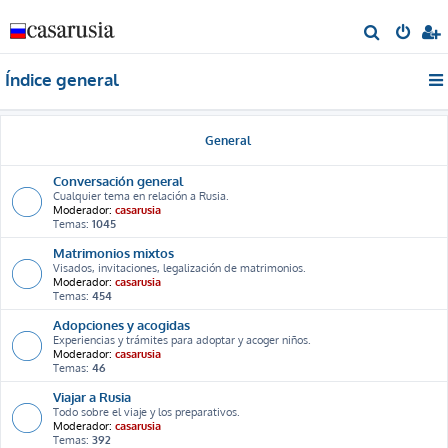
B
u
Índice general
s
c
a
General
r
Conversación general
Cualquier tema en relación a Rusia.
Moderador:
casarusia
Temas:
1045
Matrimonios mixtos
Visados, invitaciones, legalización de matrimonios.
Moderador:
casarusia
Temas:
454
Adopciones y acogidas
Experiencias y trámites para adoptar y acoger niños.
Moderador:
casarusia
Temas:
46
Viajar a Rusia
Todo sobre el viaje y los preparativos.
Moderador:
casarusia
Temas:
392