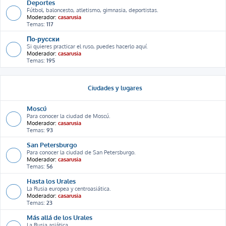
Deportes
Fútbol, baloncesto, atletismo, gimnasia, deportistas.
Moderador:
casarusia
Temas:
117
По-русски
Si quieres practicar el ruso, puedes hacerlo aquí.
Moderador:
casarusia
Temas:
195
Ciudades y lugares
Moscú
Para conocer la ciudad de Moscú.
Moderador:
casarusia
Temas:
93
San Petersburgo
Para conocer la ciudad de San Petersburgo.
Moderador:
casarusia
Temas:
56
Hasta los Urales
La Rusia europea y centroasiática.
Moderador:
casarusia
Temas:
23
Más allá de los Urales
La Rusia asiática.