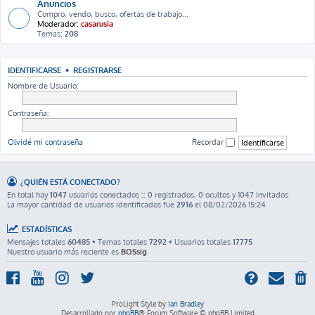
Anuncios
Compro, vendo, busco, ofertas de trabajo...
Moderador:
casarusia
Temas:
208
IDENTIFICARSE
•
REGISTRARSE
Nombre de Usuario:
Contraseña:
Olvidé mi contraseña
Recordar
¿QUIÉN ESTÁ CONECTADO?
En total hay
1047
usuarios conectados :: 0 registrados, 0 ocultos y 1047 invitados
La mayor cantidad de usuarios identificados fue
2916
el 08/02/2026 15:24
ESTADÍSTICAS
Mensajes totales
60485
• Temas totales
7292
• Usuarios totales
17775
Nuestro usuario más reciente es
BOSsig
ProLight Style by
Ian Bradley
Desarrollado por
phpBB
® Forum Software © phpBB Limited