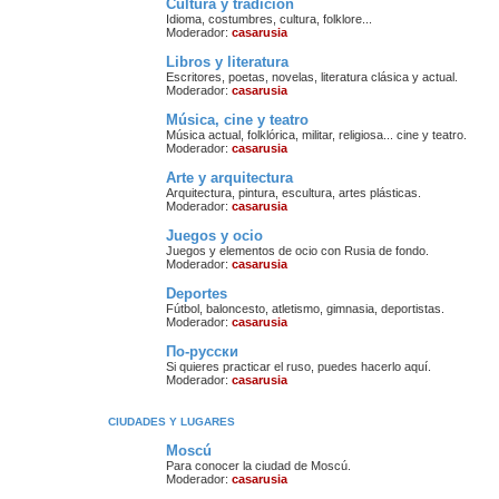
Cultura y tradición
Idioma, costumbres, cultura, folklore...
Moderador:
casarusia
Libros y literatura
Escritores, poetas, novelas, literatura clásica y actual.
Moderador:
casarusia
Música, cine y teatro
Música actual, folklórica, militar, religiosa... cine y teatro.
Moderador:
casarusia
Arte y arquitectura
Arquitectura, pintura, escultura, artes plásticas.
Moderador:
casarusia
Juegos y ocio
Juegos y elementos de ocio con Rusia de fondo.
Moderador:
casarusia
Deportes
Fútbol, baloncesto, atletismo, gimnasia, deportistas.
Moderador:
casarusia
По-русски
Si quieres practicar el ruso, puedes hacerlo aquí.
Moderador:
casarusia
CIUDADES Y LUGARES
Moscú
Para conocer la ciudad de Moscú.
Moderador:
casarusia