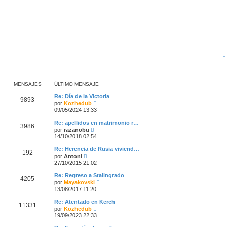
MENSAJES
ÚLTIMO MENSAJE
Re: Día de la Victoria
9893
V
por
Kozhedub
e
09/05/2024 13:33
r
ú
Re: apellidos en matrimonio r…
3986
l
V
por
razanobu
t
e
14/10/2018 02:54
i
r
m
ú
Re: Herencia de Rusia viviend…
o
192
l
V
por
Antoni
m
t
e
27/10/2015 21:02
e
i
r
n
m
ú
s
Re: Regreso a Stalingrado
o
4205
l
a
V
por
Mayakovski
m
t
j
e
13/08/2017 11:20
e
i
e
r
n
m
ú
s
Re: Atentado en Kerch
o
11331
l
a
V
por
Kozhedub
m
t
j
e
19/09/2023 22:33
e
i
e
r
n
m
ú