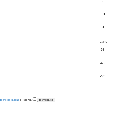
50
101
61
.
TEMAS
98
379
208
dé mi contraseña
|
Recordar