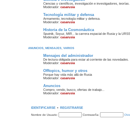
Ciencias y científicos, investigación e investigadores, teorías.
Moderador:
casarusia
Tecnología militar y defensa
Armamento, tecnología militar y defensa.
Moderador:
casarusia
Historia de la Cosmonáutica
Sputnik, Soyuz, MIR... la carrera espacial de Rusia y la URSS
Moderador:
casarusia
ANUNCIOS, MENSAJES, VARIOS
Mensajes del administrador
De lectura obligada para estar al corriente de las novedades.
Moderador:
casarusia
Offtopics, humor y otros
Porque hay vida más allá de Rusia
Moderador:
casarusia
Anuncios
Compro, vendo, busco, ofertas de trabajo...
Moderador:
casarusia
IDENTIFICARSE
•
REGISTRARSE
Nombre de Usuario:
Contraseña:
Olvi