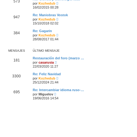
573
m
V
por
Kozhedub
s
o
e
a
16/02/2015 00:28
m
r
j
e
ú
e
Re: Maniobras Vostok
n
947
l
V
por
Kozhedub
s
t
e
a
15/10/2018 02:02
i
r
j
m
ú
e
Re: Gagarin
o
384
l
V
por
Kozhedub
m
t
e
28/08/2017 01:44
e
i
r
n
m
ú
s
o
l
a
MENSAJES
ÚLTIMO MENSAJE
m
t
j
e
i
e
Restauración del foro (marzo …
n
181
m
V
por
casarusia
s
o
e
a
22/03/2020 11:27
m
r
j
e
ú
e
Re: Feliz Navidad
n
3300
l
V
por
Kozhedub
s
t
e
a
25/12/2024 21:44
i
r
j
m
ú
e
Re: Intercambiar idioma ruso-…
o
695
l
V
por
Miguelov
m
t
e
19/06/2016 14:54
e
i
r
n
m
ú
s
o
l
a
m
t
j
e
i
e
n
m
s
o
a
m
j
e
e
n