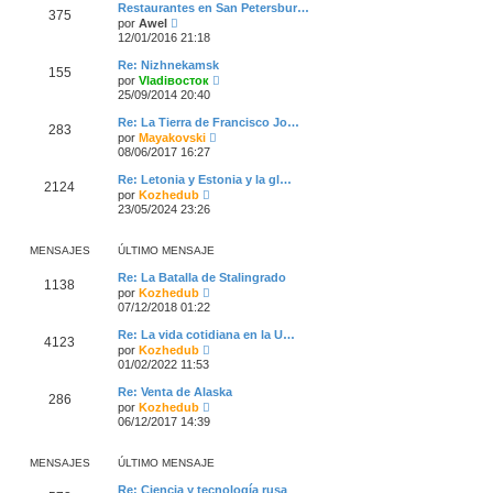
ú
e
Restaurantes en San Petersbur…
n
375
l
V
por
Awel
s
t
e
a
12/01/2016 21:18
i
r
j
m
ú
e
Re: Nizhnekamsk
o
155
l
V
por
Vladiвосток
m
t
e
25/09/2014 20:40
e
i
r
n
m
ú
s
Re: La Tierra de Francisco Jo…
o
283
l
V
a
por
Mayakovski
m
t
e
j
08/06/2017 16:27
e
i
r
e
n
m
ú
s
Re: Letonia y Estonia y la gl…
o
2124
l
a
V
por
Kozhedub
m
t
j
e
23/05/2024 23:26
e
i
e
r
n
m
ú
s
o
l
a
MENSAJES
ÚLTIMO MENSAJE
m
t
j
e
i
e
Re: La Batalla de Stalingrado
n
1138
m
V
por
Kozhedub
s
o
e
a
07/12/2018 01:22
m
r
j
e
ú
e
Re: La vida cotidiana en la U…
n
4123
l
V
por
Kozhedub
s
t
e
a
01/02/2022 11:53
i
r
j
m
ú
e
Re: Venta de Alaska
o
286
l
V
por
Kozhedub
m
t
e
06/12/2017 14:39
e
i
r
n
m
ú
s
o
l
a
MENSAJES
ÚLTIMO MENSAJE
m
t
j
e
i
e
Re: Ciencia y tecnología rusa
n