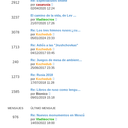
s
Re: Espectáculos online
o
2912
l
a
V
por
casarusia
m
t
j
e
02/04/2020 12:24
e
i
e
r
n
m
ú
s
El camino de la vida, de Lev …
o
3237
l
a
V
por
Vladiвосток
m
t
j
e
21/07/2020 17:26
e
i
e
r
n
m
ú
s
Re: Los tres himnos rusos:¿cu…
o
3078
l
a
V
por
Kozhedub
m
t
j
e
05/01/2024 23:33
e
i
e
r
n
m
ú
s
Re: Adiós a las "Jrushchovkas"
o
1713
l
a
V
por
Kozhedub
m
t
j
e
04/12/2017 03:45
e
i
e
r
n
m
ú
s
Re: Juegos de mesa de ambient…
o
240
l
V
a
por
Kozhedub
m
t
e
j
25/06/2017 23:35
e
i
r
e
n
m
ú
s
Re: Rusia 2018
o
1273
l
a
V
por
Kozhedub
m
t
j
e
17/07/2018 11:28
e
i
e
r
n
m
ú
s
Re: Libros de ruso como lengu…
o
1585
l
V
a
por
Bionico
m
t
e
j
09/01/2019 15:18
e
i
r
e
n
m
ú
s
o
l
a
MENSAJES
ÚLTIMO MENSAJE
m
t
j
e
i
e
Re: Nuevos monumentos en Moscú
n
976
m
V
por
Vladiвосток
s
o
e
a
14/03/2022 18:00
m
r
j
e