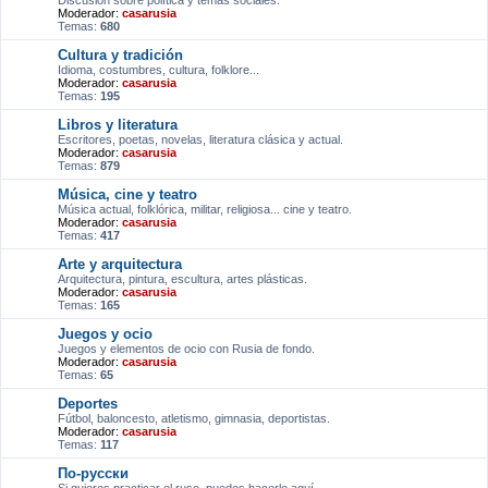
Discusión sobre política y temas sociales.
Moderador:
casarusia
Temas:
680
Cultura y tradición
Idioma, costumbres, cultura, folklore...
Moderador:
casarusia
Temas:
195
Libros y literatura
Escritores, poetas, novelas, literatura clásica y actual.
Moderador:
casarusia
Temas:
879
Música, cine y teatro
Música actual, folklórica, militar, religiosa... cine y teatro.
Moderador:
casarusia
Temas:
417
Arte y arquitectura
Arquitectura, pintura, escultura, artes plásticas.
Moderador:
casarusia
Temas:
165
Juegos y ocio
Juegos y elementos de ocio con Rusia de fondo.
Moderador:
casarusia
Temas:
65
Deportes
Fútbol, baloncesto, atletismo, gimnasia, deportistas.
Moderador:
casarusia
Temas:
117
По-русски