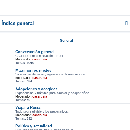
B
u
Índice general
s
c
a
General
r
Conversación general
Cualquier tema en relación a Rusia.
Moderador:
casarusia
Temas:
1045
Matrimonios mixtos
Visados, invitaciones, legalización de matrimonios.
Moderador:
casarusia
Temas:
454
Adopciones y acogidas
Experiencias y trámites para adoptar y acoger niños.
Moderador:
casarusia
Temas:
46
Viajar a Rusia
Todo sobre el viaje y los preparativos.
Moderador:
casarusia
Temas:
392
Política y actualidad