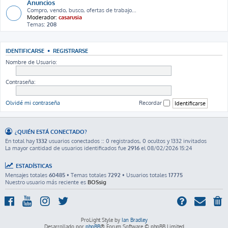
Anuncios
Compro, vendo, busco, ofertas de trabajo...
Moderador:
casarusia
Temas:
208
IDENTIFICARSE
•
REGISTRARSE
Nombre de Usuario:
Contraseña:
Olvidé mi contraseña
Recordar
¿QUIÉN ESTÁ CONECTADO?
En total hay
1332
usuarios conectados :: 0 registrados, 0 ocultos y 1332 invitados
La mayor cantidad de usuarios identificados fue
2916
el 08/02/2026 15:24
ESTADÍSTICAS
Mensajes totales
60485
• Temas totales
7292
• Usuarios totales
17775
Nuestro usuario más reciente es
BOSsig
ProLight Style by
Ian Bradley
Desarrollado por
phpBB
® Forum Software © phpBB Limited