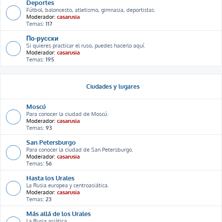
Deportes
Fútbol, baloncesto, atletismo, gimnasia, deportistas.
Moderador:
casarusia
Temas:
117
По-русски
Si quieres practicar el ruso, puedes hacerlo aquí.
Moderador:
casarusia
Temas:
195
Ciudades y lugares
Moscú
Para conocer la ciudad de Moscú.
Moderador:
casarusia
Temas:
93
San Petersburgo
Para conocer la ciudad de San Petersburgo.
Moderador:
casarusia
Temas:
56
Hasta los Urales
La Rusia europea y centroasiática.
Moderador:
casarusia
Temas:
23
Más allá de los Urales
La Rusia asiática.