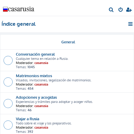
B
u
Índice general
s
c
a
General
r
Conversación general
Cualquier tema en relación a Rusia.
Moderador:
casarusia
Temas:
1045
Matrimonios mixtos
Visados, invitaciones, legalización de matrimonios.
Moderador:
casarusia
Temas:
454
Adopciones y acogidas
Experiencias y trámites para adoptar y acoger niños.
Moderador:
casarusia
Temas:
46
Viajar a Rusia
Todo sobre el viaje y los preparativos.
Moderador:
casarusia
Temas:
392