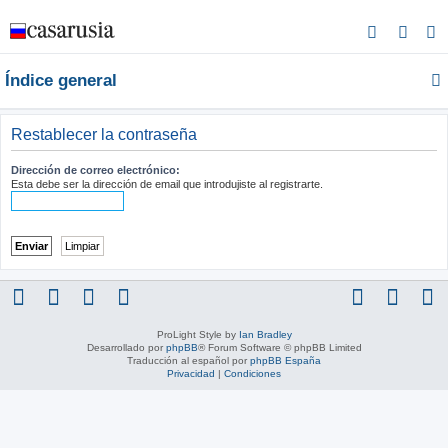
B
u
Índice general
s
c
a
Restablecer la contraseña
r
Dirección de correo electrónico:
Esta debe ser la dirección de email que introdujiste al registrarte.
ProLight Style by
Ian Bradley
Desarrollado por
phpBB
® Forum Software © phpBB Limited
Traducción al español por
phpBB España
Privacidad
|
Condiciones