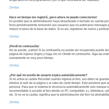
tenga fallos en la programación, por lo que necesitaría ser reparado.
Arriba
Hace un tiempo me registré, ¡pero ahora no puedo conectarme!
Es posible que la administración haya desactivado o borrado su cuenta po
foros periódicamente remueven sus usuarios que no publicaron mensajes p
reducir el peso de la base de datos. Si es así, registrese de nuevo y partici
Arriba
¡Perdí mi contraseña!
No se asuste, ¡calma! Si su contraseña no puede ser recuperada puede desac
página de ingreso (login) y haga clic en
Olvidé mi contraseña
. Siga las ins
nuevamente en muy poco tiempo.
Arriba
¿Por qué mi sesión de usuario expira automáticamente?
Si no activa la casilla
Recordar
cuando ingresa al foro, sus datos se guard
elimina al salir de la página o al cabo de cierto tiempo. Esto previene que
persona. Para que el sistema le reconozca automáticamente solo marque la 
recomendable si accede al foro desde un PC compartido, e.j. biblioteca, cy
etc. Si no ve la casilla, significa que la administración del foro ha deshabili
Arriba