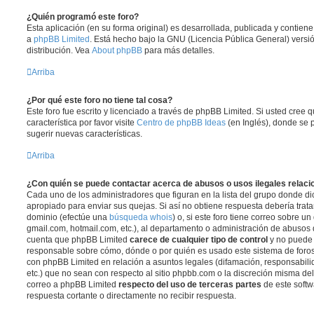
¿Quién programó este foro?
Esta aplicación (en su forma original) es desarrollada, publicada y contien
a
phpBB Limited
. Está hecho bajo la GNU (Licencia Pública General) versió
distribución. Vea
About phpBB
para más detalles.
Arriba
¿Por qué este foro no tiene tal cosa?
Este foro fue escrito y licenciado a través de phpBB Limited. Si usted cree
característica por favor visite
Centro de phpBB Ideas
(en Inglés), donde se 
sugerir nuevas características.
Arriba
¿Con quién se puede contactar acerca de abusos o usos ilegales relaci
Cada uno de los administradores que figuran en la lista del grupo donde di
apropiado para enviar sus quejas. Si así no obtiene respuesta debería trata
dominio (efectúe una
búsqueda whois
) o, si este foro tiene correo sobre u
gmail.com, hotmail.com, etc.), al departamento o administración de abusos d
cuenta que phpBB Limited
carece de cualquier tipo de control
y no puede
responsable sobre cómo, dónde o por quién es usado este sistema de foros
con phpBB Limited en relación a asuntos legales (difamación, responsabil
etc.) que no sean con respecto al sitio phpbb.com o la discreción misma de
correo a phpBB Limited
respecto del uso de terceras partes
de este softw
respuesta cortante o directamente no recibir respuesta.