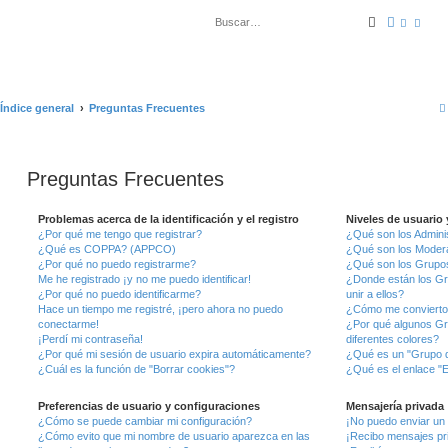
Buscar
Búsqued
Índice general
Preguntas Frecuentes
Preguntas Frecuentes
Problemas acerca de la identificación y el registro
Niveles de usuario
¿Por qué me tengo que registrar?
¿Qué son los Admini
¿Qué es COPPA? (APPCO)
¿Qué son los Moder
¿Por qué no puedo registrarme?
¿Qué son los Grupo
Me he registrado ¡y no me puedo identificar!
¿Donde están los G
¿Por qué no puedo identificarme?
unir a ellos?
Hace un tiempo me registré, ¡pero ahora no puedo
¿Cómo me convierto
conectarme!
¿Por qué algunos Gr
¡Perdí mi contraseña!
diferentes colores?
¿Por qué mi sesión de usuario expira automáticamente?
¿Qué es un "Grupo d
¿Cuál es la función de "Borrar cookies"?
¿Qué es el enlace "E
Preferencias de usuario y configuraciones
Mensajería privada
¿Cómo se puede cambiar mi configuración?
¡No puedo enviar un
¿Cómo evito que mi nombre de usuario aparezca en las
¡Recibo mensajes pr