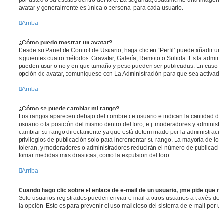
por usted o su estatus dentro del foro. La segunda, usualmente una imag
avatar y generalmente es única o personal para cada usuario.
Arriba
¿Cómo puedo mostrar un avatar?
Desde su Panel de Control de Usuario, haga clic en “Perfil” puede añadir un
siguientes cuatro métodos: Gravatar, Galería, Remoto o Subida. Es la admin
pueden usar o no y en que tamaño y peso pueden ser publicadas. En caso 
opción de avatar, comuníquese con La Administración para que sea activad
Arriba
¿Cómo se puede cambiar mi rango?
Los rangos aparecen debajo del nombre de usuario e indican la cantidad de
usuario o la posición del mismo dentro del foro, e.j. moderadores y admini
cambiar su rango directamente ya que está determinado por la administraci
privilegios de publicación solo para incrementar su rango. La mayoría de lo
toleran, y moderadores o administradores reducirán el número de publicaci
tomar medidas mas drásticas, como la expulsión del foro.
Arriba
Cuando hago clic sobre el enlace de e-mail de un usuario, ¡me pide que 
Solo usuarios registrados pueden enviar e-mail a otros usuarios a través del 
la opción. Esto es para prevenir el uso malicioso del sistema de e-mail por