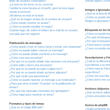
listas de usuarios conectados?
¡Recibí spam o corre
¡La hora en los foros no es correcta!
Cambié la zona horaria en mi perfil, ¡pero la hora sigue
Amigos e Ignorado
siendo incorrecto!
¿Qué es la lista de 
¡Mi idioma no está en la lista!
¿Cómo se puede añadi
¿Qué es la imagen al lado de mi nombre de usuario?
Amigos e Ignorados
¿Cómo puedo mostrar un avatar?
¿Cómo se puede cambiar mi rango?
Búsqueda en los f
Cuando hago clic sobre el enlace de e-mail de un usuario,
¿Cómo se puede busc
¡me pide que me registre!
¿Por qué mi búsqued
¿Por qué mi búsqued
Publicación de mensajes
¿Cómo busco usuar
¿Cómo puedo crear un nuevo tema o enviar una respuesta?
¿Como se puede enco
¿Cómo se puede editar o borrar un mensaje?
¿Cómo se puede añadir una firma a mi mensaje?
Suscripciones y Fa
¿Cómo creo una encuesta?
¿Cuál es la diferenci
¿Por qué no se puede añadir más opciones a la encuesta?
suscribirme a un te
¿Cómo edito o borro una encuesta?
¿Cómo marcar Favori
¿Por qué no se puede acceder a algún foro?
específicos?
¿Por qué no se puede añadir archivos adjuntos?
¿Cómo me suscribo a
¿Por qué recibí una advertencia?
¿Cómo borro mis su
¿Cómo se puede reportar un mensaje a un moderador?
¿Para qué sirve el botón "Guardar" en la publicación de
temas?
Archivos Adjuntos
¿Por qué mis mensajes necesitan ser aprobados?
¿Qué archivos adjunt
¿Cómo hago para reactivar un tema?
¿Cómo encuentro tod
Formatos y tipos de temas
Acerca de phpBB
¿Qué es el código BBCode?
¿Quién programó est