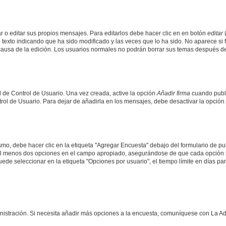
 o editar sus propios mensajes. Para editarlos debe hacer clic en en botón
editar
(
texto indicando que ha sido modificado y las veces que lo ha sido. No aparece si 
a causa de la edición. Los usuarios normales no podrán borrar sus temas después 
 de Control de Usuario. Una vez creada, active la opción
Añadir firma
cuando publi
trol de Usuario. Para dejar de añadirla en los mensajes, debe desactivar la opción
o, debe hacer clic en la etiqueta "Agregar Encuesta" debajo del formulario de publi
y al menos dos opciones en el campo apropiado, asegurándose de que cada opción s
e seleccionar en la etiqueta "Opciones por usuario", el tiempo límite en días para 
ministración. Si necesita añadir más opciones a la encuesta, comuníquese con La Ad