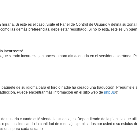
horaria. Si este es el caso, visite el Panel de Control de Usuario y defina su zona
 como las demás preferencias, debe estar registrado. Si no lo está, este es un bu
do incorrecto!
 sigue siendo incorrecta, entonces la hora almacenada en el servidor es errónea. P
l paquete de su idioma para el foro o nadie ha creado una traducción. Pregúntele a
 traducción. Puede encontrar más información en el sitio web de
phpBB
®
usuario cuando esté viendo los mensajes. Dependiendo de la plantilla que utilice
es o puntos, indicando la cantidad de mensajes publicados por usted o su estatus
ersonal para cada usuario.