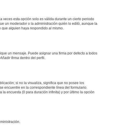
a veces esta opción solo es válida durante un cierto periodo
fue un moderador o la administración quién lo editó, aunque la
de que alguien haya respondido al mismo.
que un mensaje. Puede asignar una firma por defecto a todos
Añadir firma
dentro del perfil.
cación; si no la visualiza, significa que no posee los
e encuentre en la correspondiente línea del formulario.
la encuesta (0 para duración infinita) y por último la opción
ministración.