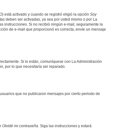
O) está activado y cuando se registró eligió la opción
Soy
tas deben ser activadas, ya sea por usted mismo o por La
 las instrucciones. Si no recibió ningún e-mail, seguramente la
rección de e-mail que proporcionó es correcta, envíe un mensaje
rrectamente. Si lo están, comuníquese con La Administración
n, por lo que necesitaría ser reparado.
usuarios que no publicaron mensajes por cierto periodo de
en
Olvidé mi contraseña
. Siga las instrucciones y estará