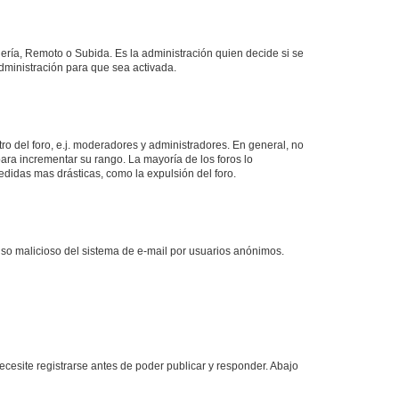
lería, Remoto o Subida. Es la administración quien decide si se
ministración para que sea activada.
o del foro, e.j. moderadores y administradores. En general, no
ara incrementar su rango. La mayoría de los foros lo
didas mas drásticas, como la expulsión del foro.
l uso malicioso del sistema de e-mail por usuarios anónimos.
cesite registrarse antes de poder publicar y responder. Abajo