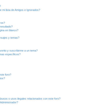
?
e mi lista de Amigos e Ignorados?
ros?
resultado?
ina en blanco?
nsajes y temas?
vorito y suscribirme a un tema?
emas específicos?
ste foro?
tos?
busos o usos ilegales relacionados con este foro?
Administrador?