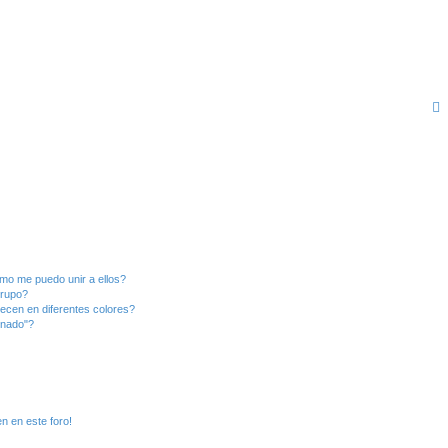
mo me puedo unir a ellos?
Grupo?
ecen en diferentes colores?
inado"?
n en este foro!