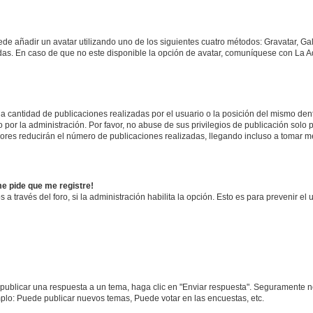
ede añadir un avatar utilizando uno de los siguientes cuatro métodos: Gravatar, Ga
s. En caso de que no este disponible la opción de avatar, comuníquese con La Ad
 cantidad de publicaciones realizadas por el usuario o la posición del mismo dentr
or la administración. Por favor, no abuse de sus privilegios de publicación solo p
ores reducirán el número de publicaciones realizadas, llegando incluso a tomar me
me pide que me registre!
 a través del foro, si la administración habilita la opción. Esto es para prevenir e
publicar una respuesta a un tema, haga clic en "Enviar respuesta". Seguramente ne
mplo: Puede publicar nuevos temas, Puede votar en las encuestas, etc.