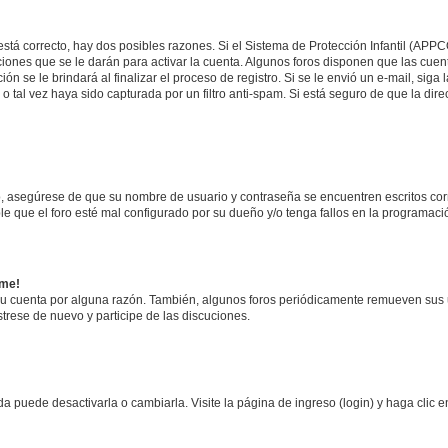
stá correcto, hay dos posibles razones. Si el Sistema de Protección Infantil (APPC
iones que se le darán para activar la cuenta. Algunos foros disponen que las cuen
ón se le brindará al finalizar el proceso de registro. Si se le envió un e-mail, siga
 o tal vez haya sido capturada por un filtro anti-spam. Si está seguro de que la di
ro, asegúrese de que su nombre de usuario y contraseña se encuentren escritos co
 que el foro esté mal configurado por su dueño y/o tenga fallos en la programació
rme!
su cuenta por alguna razón. También, algunos foros periódicamente remueven sus 
strese de nuevo y participe de las discuciones.
 puede desactivarla o cambiarla. Visite la página de ingreso (login) y haga clic 